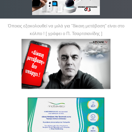
Όποιος εξακολουθεί να μιλά για "δίκαιη μετάβαση" είναι στο
κόλπο ! [ γράφει ο Π. Τσαρτσιανίδης ]