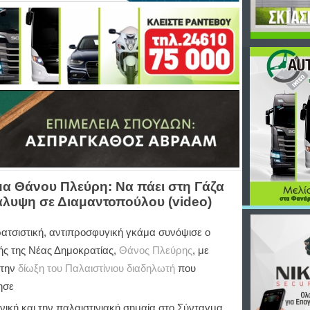
α Θάνου Πλεύρη: Να πάει στη Γάζα
κάλυψη σε Διαμαντοπούλου (video)
ρατσιστική, αντιπροσφυγική γκάμα συνόψισε ο
ής της Νέας Δημοκρατίας,
Θάνος Πλεύρης
, με
την
δίωξη του Παλαιστίνιου διαδηλωτή
που
ησε
νική και την παλαιστινιακή σημαία στο Σύνταγμα,