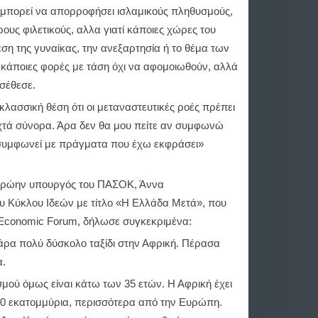
 μπορεί να απορροφήσει ισλαμικούς πληθυσμούς,
ους φιλετικούς, αλλα γιατί κάποιες χώρες του
θέση της γυναίκας, την ανεξαρτησία ή το θέμα των
ι κάποιες φορές με τάση όχι να αφομοιωθούν, αλλά
σέθεσε.
κλασσική θέση ότι οι μεταναστευτικές ροές πρέπει
οιχτά σύνορα. Άρα δεν θα μου πείτε αν συμφωνώ
 συμφωνεί με πράγματα που έχω εκφράσει»
 πρώην υπουργός του ΠΑΣΟΚ, Άννα
του Κύκλου Ιδεών με τίτλο «Η Ελλάδα Μετά», που
 Economic Forum, δήλωσε συγκεκριμένα:
άρα πολύ δύσκολο ταξίδι στην Αφρική. Πέρασα
α.
σμού όμως είναι κάτω των 35 ετών. Η Αφρική έχει
400 εκατομμύρια, περισσότερα από την Ευρώπη.