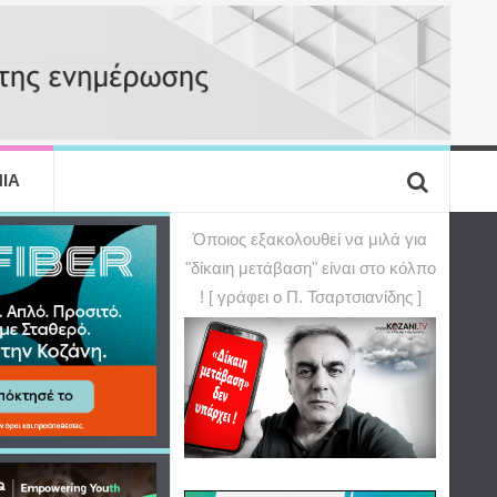
ΙΑ
Όποιος εξακολουθεί να μιλά για
"δίκαιη μετάβαση" είναι στο κόλπο
! [ γράφει ο Π. Τσαρτσιανίδης ]