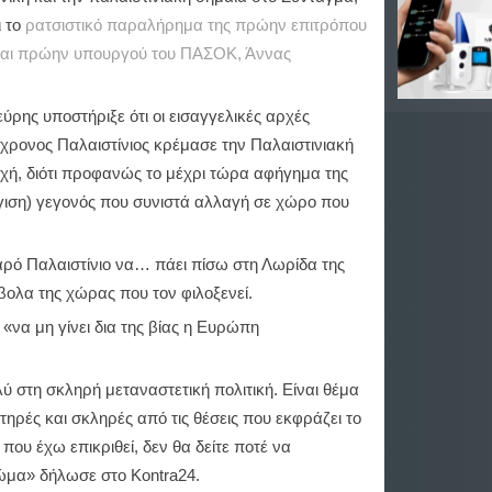
ι το
ρατσιστικό παραλήρημα της πρώην επιτρόπου
και πρώην υπουργού του ΠΑΣΟΚ, Άννας
ρης υποστήριξε ότι οι εισαγγελικές αρχές
χρονος Παλαιστίνιος κρέμασε την Παλαιστινιακή
οχή, διότι προφανώς το μέχρι τώρα αφήγημα της
γγιση) γεγονός που συνιστά αλλαγή σε χώρο που
ρό Παλαιστίνιο να… πάει πίσω στη Λωρίδα της
βολα της χώρας που τον φιλοξενεί.
«να μη γίνει δια της βίας η Ευρώπη
 στη σκληρή μεταναστετική πολιτική. Είναι θέμα
τηρές και σκληρές από τις θέσεις που εκφράζει το
ου έχω επικριθεί, δεν θα δείτε ποτέ να
ώμα» δήλωσε στο Kontra24.