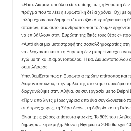
«Η κα. Διαμαντοπούλου είπε επίσης πως η Ευρώπη δεν
πράγμα που το λέει η ευρωπαϊκή δεξιά χρόνια. Όχι με όρ
Ισλάμ έχουν οικοδομήσει τέτοια αξιακά κριτήρια για τη 
αποίκων, που αυτοί οι άνθρωποι -και το ζούμε- έρχοντα
να επιβάλλουν στην Ευρώπη της δικές τους θέσεις» προ
«Αυτό είναι μια μεταστροφή της σοσιαλδημοκρατίας στη 
να ελέγχονται και ότι η Ευρώπη δεν μπορεί να έχει αν
εγώ με τη κα. Διαμαντοπούλου. Η κα. Διαμαντοπούλου
συμπλήρωσε.
Υπενθυμίζεται πως η Ευρωπαία πρώην επίτροπος και
Διαμαντοπούλου, στην ομιλία της στο ετήσιο συνέδριο 
διοργανώθηκε στην Αθήνα, σε συνεργασία με το Delphi
«Πριν από λίγες μέρες γύρισα από ένα συγκλονιστικό π
από τρεις χώρες, τη Σιέρα Λεόνε, τη Λιβερία και τη Γκάν
Είναι τρεις χώρες απίστευτα φτωχές. Το 80% του πληθυ
δημογραφική έκρηξη. Μόνο η Νιγηρία το 2045 θα έχει 