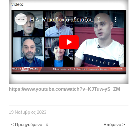
https://www.youtube.com/watch?v=KJTuw-yS_ZM
19
Νοέμβριος
2023
< Προηγούμενο
Επόμενο >