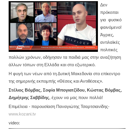
Δεν
πρόκειται
για φυσικό
φαινόμενο!
Άγριες,
αντιλαϊκές
πολιτικές
πολλών χρόνων, οδήγησαν τα παιδιά μας στην αναζήτηση
άλλων τόπων στη Ελλάδα και στο εξωτερικό.
Η φυγή των νέων από τη Δυτική Μακεδονία στο επίκεντρο
της σημερινής εκπομπής «Θέσεις και Αντιθέσεις».
Στέλιος Βόμβας, Σοφία Μπογιατζίδου, Κώστας Βόμβας,
Δημήτρης Σαββίδης
, έχουν να μας πουν πολλά!
Επιμέλεια - παρουσίαση Παναγιώτης Τσαρτσιανίδης-
www.kozani.tv
video: