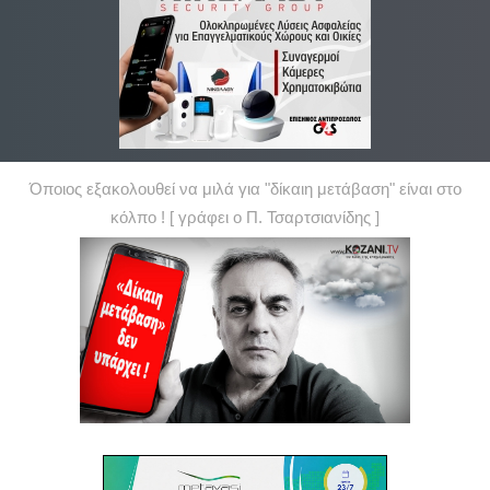
Όποιος εξακολουθεί να μιλά για "δίκαιη μετάβαση" είναι στο
κόλπο ! [ γράφει ο Π. Τσαρτσιανίδης ]