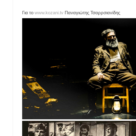
Για το
www.kozani.tv
Παναγιώτης Τσαρρσιανίδης