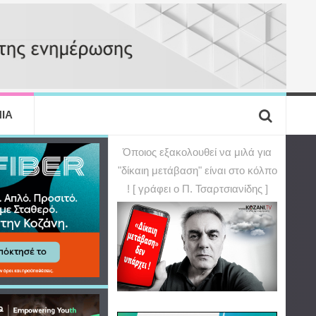
ΙΑ
Όποιος εξακολουθεί να μιλά για
"δίκαιη μετάβαση" είναι στο κόλπο
! [ γράφει ο Π. Τσαρτσιανίδης ]