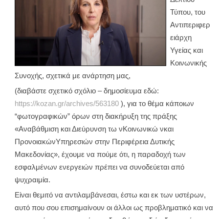
Τύπου, του
Αντιπεριφερ
ειάρχη
Υγείας και
Κοινωνικής
Συνοχής, σχετικά με ανάρτηση μας,
(διαβάστε σχετικό σχόλιο – δημοσίευμα εδώ:
https://kozan.gr/archives/563180
), για το θέμα κάποιων
“φωτογραφικών” όρων στη διακήρυξη της πράξης
«Αναβάθμιση και Διεύρυνση τω νΚοινωνικώ νκαι
ΠρονοιακώνΥπηρεσιών στην Περιφέρεια Δυτικής
Μακεδονίας», έχουμε να πούμε ότι, η παραδοχή των
εσφαλμένων ενεργειών πρέπει να συνοδεύεται από
ψυχραιμία.
Είναι θεμιτό να αντιλαμβάνεσαι, έστω και εκ των υστέρων,
αυτό που σου επισημαίνουν οι άλλοι ως προβληματικό και να