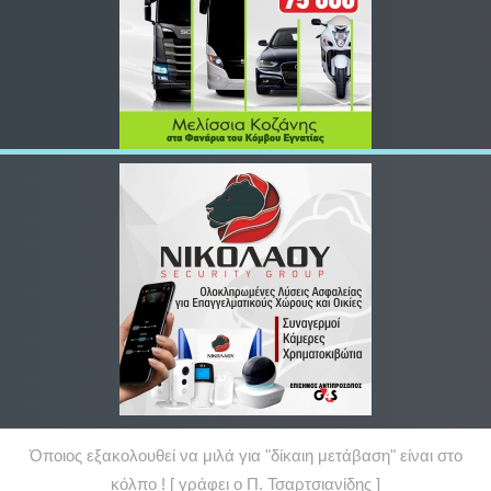
Όποιος εξακολουθεί να μιλά για "δίκαιη μετάβαση" είναι στο
κόλπο ! [ γράφει ο Π. Τσαρτσιανίδης ]