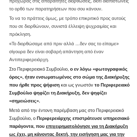
προχωράς στις απαραίτητες διορθώσεις, διότι διαπιστώνεις
το ορθό των παρατηρήσεων που σου κάνουν.
Το να το πράττεις όμως, με τρόπο επικριτικό προς αυτούς
που σε διορθώνουν, συνιστά έλλειψη ψυχραιμίας και
πρόκληση.
«Το διορθώσαμε από πριν αλλά …δεν σας το είπαμε»
σίγουρα δεν είναι σοβαρή απάντηση από έναν
Αντιπεριφερειάρχη.
Στο Περιφερειακό Συμβούλιο,
ο εν λόγω «φωτογραφικός
όρος», ήταν ενσωματωμένος στο σώμα της Διακήρυξης
που ήρθε προς ψήφιση
και ως γνωστόν
το Περιφερειακό
Συμβούλιο ψηφίζει τη Διακήρυξη, δεν ψηφίζει
«σημειώσεις».
Μετά από την έντονη παρέμβαση μας στο Περιφερειακό
Συμβούλιο, ο
Περιφερειάρχης επιστράτευσε υπηρεσιακό
παράγοντα, που
επιχειρηματολόγησε για τη Διακήρυξη
ως έχει, μη κάνοντας δεκτή, την εισήγηση μας για την