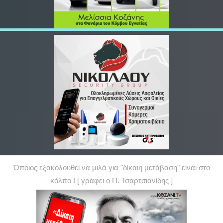
Όποιος εξακολουθεί να μιλά για "δίκαιη μετάβαση" είναι στο
κόλπο ! [ γράφει ο Π. Τσαρτσιανίδης ]