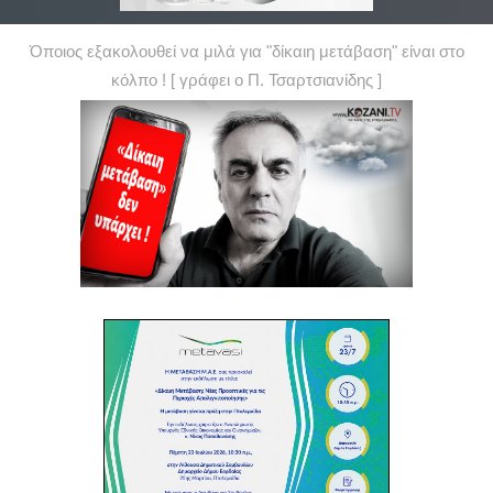
Όποιος εξακολουθεί να μιλά για "δίκαιη μετάβαση" είναι στο
κόλπο ! [ γράφει ο Π. Τσαρτσιανίδης ]