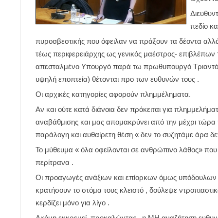
Διευθυν
πεδίο κα
πυροσβεστικής που όφειλαν να πράξουν τα δέοντα αλλ
τέως περιφερειάρχης ως γενικός μαέστρος- επιβλέπων 
απεσταλμένο Υπουργό παρά τω πρωθυπουργό Τριαντόπο
υψηλή εποπτεία) θέτονται προ των ευθυνών τους .
Οι αρχικές κατηγορίες αφορούν πλημμέληματα.
Αν και ούτε κατά διάνοια δεν πρόκειται για πλημμελήμ
αναβάθμισης και μας απομακρύνει από την μέχρι τώρα
παράλογη και αυθαίρετη θέση « δεν το συζητάμε άρα δε
Το μύθευμα « όλα οφείλονται σε ανθρώπινο λάθος» που 
περίτρανα .
Οι προαγωγές ανάξιων και επίορκων όμως υπόδουλων
κρατήσουν το στόμα τους κλειστό , δούλεψε ντροπιαστι
κερδίζει μόνο για λίγο .
Ακόμη εκκρεμεί ,προκαλώντας , η ΜΗ αναζήτηση ευθυνώ