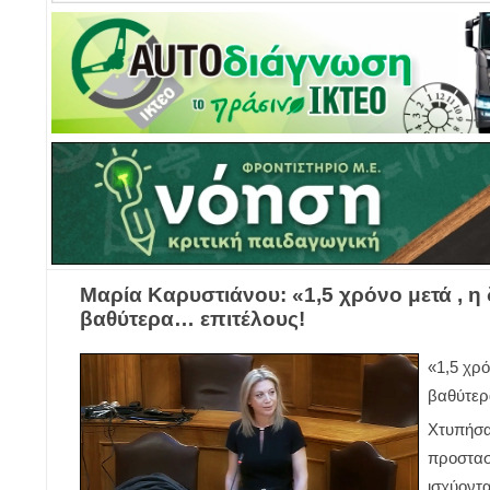
Μαρία Καρυστιάνου: «1,5 χρόνο μετά , η
βαθύτερα… επιτέλους!
«1,5 χρό
βαθύτερ
Χτυπήσα
προστασί
ισχύοντ