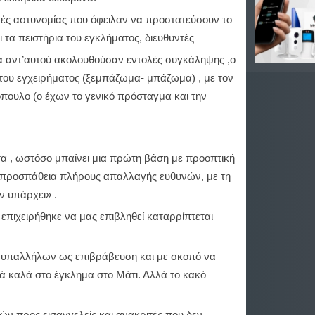
τές αστυνομίας που όφειλαν να προστατεύσουν το
ι τα πειστήρια του εγκλήματος, διευθυντές
ά αντ’αυτού ακολουθούσαν εντολές συγκάληψης ,ο
του εγχειρήματος (ξεμπάζωμα- μπάζωμα) , με τον
υλο (ο έχων το γενικό πρόσταγμα και την
ατα , ωστόσο μπαίνει μια πρώτη βάση με προοπτική
 προσπάθεια πλήρους απαλλαγής ευθυνών, με τη
ν υπάρχει» .
επιχειρήθηκε να μας επιβληθεί καταρρίπτεται
 υπαλλήλων ως επιβράβευση και με σκοπό να
κά καλά στο έγκλημα στο Μάτι. Αλλά το κακό
ν προς εισαγγελείς και ανακριτές που δεν