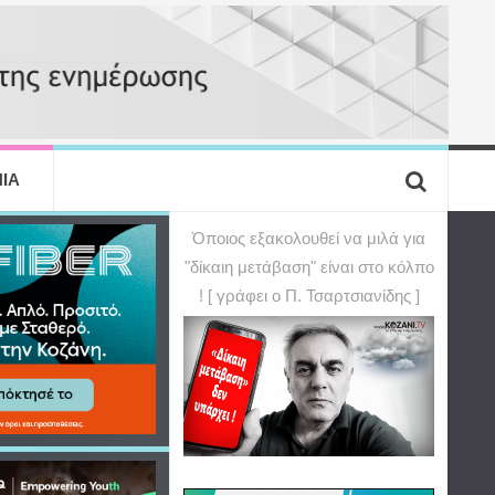
ΙΑ
Όποιος εξακολουθεί να μιλά για
"δίκαιη μετάβαση" είναι στο κόλπο
! [ γράφει ο Π. Τσαρτσιανίδης ]