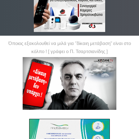
Όποιος εξακολουθεί να μιλά για "δίκαιη μετάβαση" είναι στο
κόλπο ! [ γράφει ο Π. Τσαρτσιανίδης ]