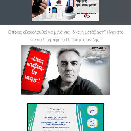
Όποιος εξακολουθεί να μιλά για "δίκαιη μετάβαση" είναι στο
κόλπο ! [ γράφει ο Π. Τσαρτσιανίδης ]