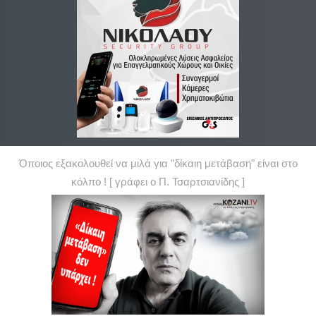
Όποιος εξακολουθεί να μιλά για "δίκαιη μετάβαση" είναι στο
κόλπο ! [ γράφει ο Π. Τσαρτσιανίδης ]