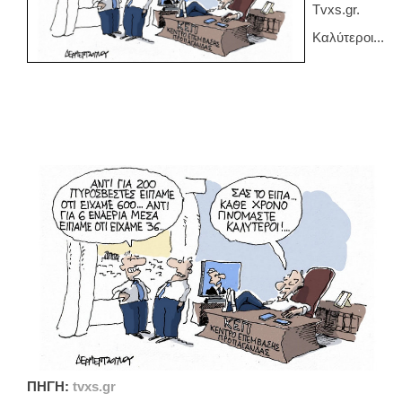
Tvxs.gr.
Καλύτεροι...
ΠΗΓΗ:
tvxs.gr