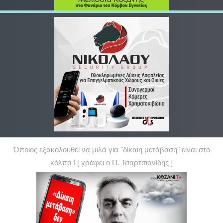
Όποιος εξακολουθεί να μιλά για "δίκαιη μετάβαση" είναι στο
κόλπο ! [ γράφει ο Π. Τσαρτσιανίδης ]