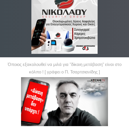
Όποιος εξακολουθεί να μιλά για "δίκαιη μετάβαση" είναι στο
κόλπο ! [ γράφει ο Π. Τσαρτσιανίδης ]