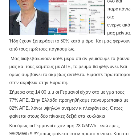
όλο και
παραπάνω
στο
ενεργειακό
μας μείγμα.
Ήδη έχουν ξεπεράσει το 50% κατά μ.όρο. Και μας φέρνουν
από τους πρώτους παγκοσμίως.
Μας διαβεβαιώνουν κάθε μέρα ότι αν γεμίσουμε τα βουνά
μας και τους κάμπους με ΑΠΕ, το ρεύμα θα φθηνύνει. Και
όμως συμβαίνει το ακριβώς αντίθετο. Είμαστε πρωτοπόροι
στην ακρίβεια στην Ευρώπη.
Σήμερα στις 14 00 μ.μ οι Γερμανοί είχαν στο μείγμα τους
77% ΑΠΕ. Στην Ελλάδα προηγηθήκαμε πανευρωπαικά με
82% ΑΠΕ, λόγω υψηλών ανέμων κ ηλιοφάνειας. Όπως
φαίνεται στους δύο πίνακες δεξιά στα κυκλάκια.
Και όμως οι Γερμανοί είχαν τιμή 23 €/MWh , ενώ εμείς
98€/MWh !!!!!?,όπως φαίνεται στον πρώτο πίνακα. Και στο