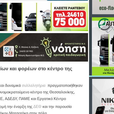
ίων και φορέων στο κέντρο της
και δυναμικά
συλλαλητήρια
πραγματοποιήθηκαν
υνομοκρατούμενο κέντρο της Θεσσαλονίκης,
Ε, ΑΔΕΔΥ, ΠΑΜΕ και Εργατικό Κέντρο
ορμή την έναρξη της
ΔΕΘ
και την παρουσία
ιάκου Μητσοτάκη στην πόλη.