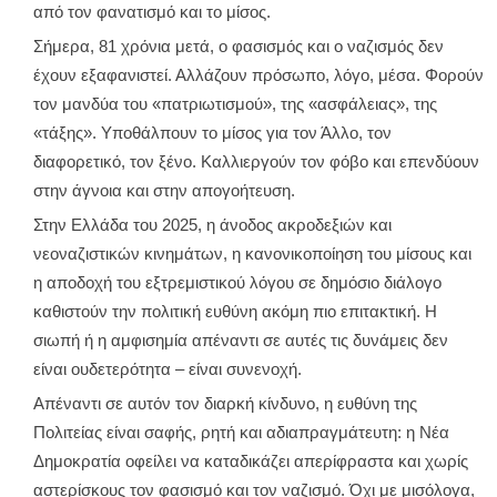
από τον φανατισμό και το μίσος.
Σήμερα, 81 χρόνια μετά, ο φασισμός και ο ναζισμός δεν
έχουν εξαφανιστεί. Αλλάζουν πρόσωπο, λόγο, μέσα. Φορούν
τον μανδύα του «πατριωτισμού», της «ασφάλειας», της
«τάξης». Υποθάλπουν το μίσος για τον Άλλο, τον
διαφορετικό, τον ξένο. Καλλιεργούν τον φόβο και επενδύουν
στην άγνοια και στην απογοήτευση.
Στην Ελλάδα του 2025, η άνοδος ακροδεξιών και
νεοναζιστικών κινημάτων, η κανονικοποίηση του μίσους και
η αποδοχή του εξτρεμιστικού λόγου σε δημόσιο διάλογο
καθιστούν την πολιτική ευθύνη ακόμη πιο επιτακτική. Η
σιωπή ή η αμφισημία απέναντι σε αυτές τις δυνάμεις δεν
είναι ουδετερότητα – είναι συνενοχή.
Απέναντι σε αυτόν τον διαρκή κίνδυνο, η ευθύνη της
Πολιτείας είναι σαφής, ρητή και αδιαπραγμάτευτη: η Νέα
Δημοκρατία οφείλει να καταδικάζει απερίφραστα και χωρίς
αστερίσκους τον φασισμό και τον ναζισμό. Όχι με μισόλογα,