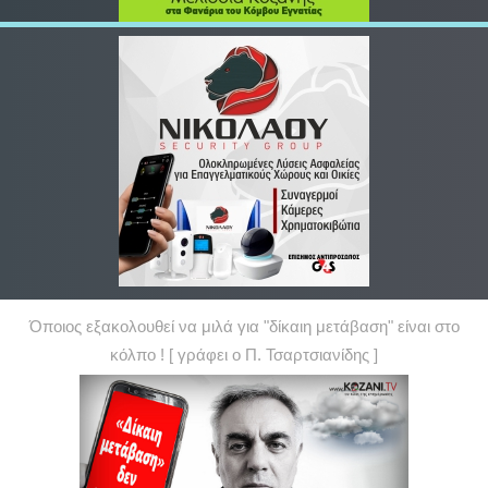
Όποιος εξακολουθεί να μιλά για "δίκαιη μετάβαση" είναι στο
κόλπο ! [ γράφει ο Π. Τσαρτσιανίδης ]