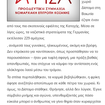
χωριό
Δίστομο στη
Βοιωτία
έζησε έναν
από τους πιο σκοτεινούς εφιάλτες της Κατοχής. Μέσα σε
λίγες ώρες, τα ναζιστικά στρατεύματα της Γερμανίας
εκτέλεσαν 229 αμάχους
, ανάμεσά τους γυναίκες, ηλικιωμένους, ακόμη και βρέφη.
Δεν επρόκειτο για «αντίποινα», όπως προσπάθησαν να το
παρουσιάσουν – ήταν μια τυφλή σφαγή, μια πράξη βαθιάς
απανθρωπιάς, που στόχευε να κάμψει την αντίσταση ενός
ολόκληρου λαού μέσω του τρόμου.
Τα σπίτια πυρπολήθηκαν, τα κορμιά βεβηλώθηκαν, η φρίκη
άφησε ανεξίτηλο αποτύπωμα σε κάθε πέτρα του χωριού. Κι
όμως, το Δίστομο στάθηκε. Θρήνησε, αλλά δεν λύγισε. Έγινε
σύμβολο μνήμης και αγώνα, υπενθυμίζοντάς μας πόσο
εύκολα μπορεί ο άνθρωπος να γίνει θηρίο όταν κυριαρχείται