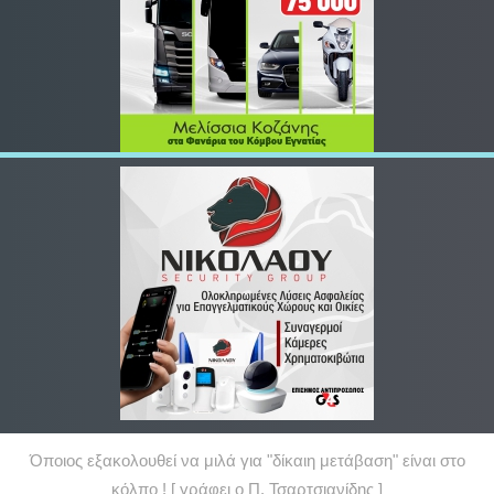
Όποιος εξακολουθεί να μιλά για "δίκαιη μετάβαση" είναι στο
κόλπο ! [ γράφει ο Π. Τσαρτσιανίδης ]