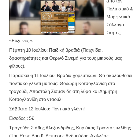
από τον
Πολιτιστικό &
Μορφωτικό
Σύλλογο
Σκήτης
«Εύξεινος».
Πέμπτη 10 Ιουλίου: Παιδική βραδιά (Παιχνίδια,
δραστηριότητες και Θερινό Σινεμά για τους μικρούς μας
φίλους).
Παρασκευή 11 Ιουλίου: Βραδιά χορευτικών. Θα ακολουθήσει
ποντιακό γλέντι με τους: Θοδωρή Κοτσογλανίδη στο
τραγούδι, Αποστόλη Σισμανίδη στη λύρα και Δημήτρη
Κοτσογλανίδη στο νταούλι.
Σάββατο 12 Ιουλίου: Ποντιακό γλέντι!
Είσοδος : 5€
Τραγούδι: Στάθης Αλεξανδρίδης, Κυριάκος Τριανταφυλλίδης
(The Rose Band), Λευτέρης Ανδρεάδης, Αχιλλέας