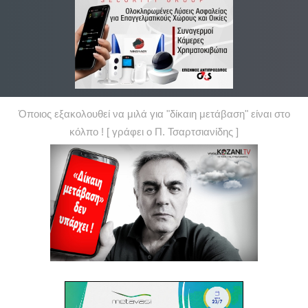
Όποιος εξακολουθεί να μιλά για "δίκαιη μετάβαση" είναι στο
κόλπο ! [ γράφει ο Π. Τσαρτσιανίδης ]