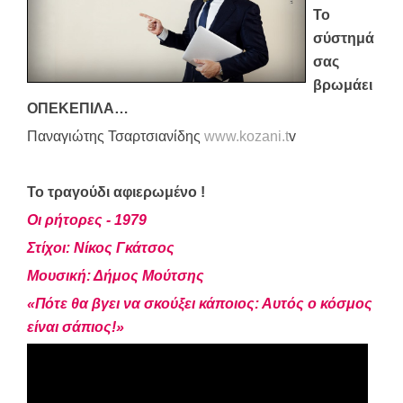
Το
σύστημά
σας
βρωμάει
ΟΠΕΚΕΠΙΛΑ…
Παναγιώτης Τσαρτσιανίδης
www.kozani.t
v
Το τραγούδι αφιερωμένο !
Οι ρήτορες - 1979
Στίχοι: Νίκος Γκάτσος
Μουσική: Δήμος Μούτσης
«Πότε θα βγει να σκούξει κάποιος: Αυτός ο κόσμος
είναι σάπιος!»