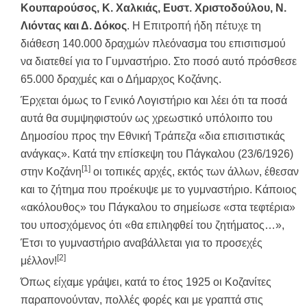
Κουπαρούσος, Κ. Χαλκιάς, Ευστ. Χριστοδούλου, Ν.
Λιόντας και Δ. Δόκος
. Η Επιτροπή ήδη πέτυχε τη
διάθεση 140.000 δραχμών πλεόνασμα του επισιτισμού
να διατεθεί για το Γυμναστήριο. Στο ποσό αυτό πρόσθεσε
65.000 δραχμές και ο Δήμαρχος Κοζάνης.
Έρχεται όμως το Γενικό Λογιστήριο και λέει ότι τα ποσά
αυτά θα συμψηφιστούν ως χρεωστικό υπόλοιπο του
Δημοσίου προς την Εθνική Τράπεζα «δια επισιτιστικάς
ανάγκας». Κατά την επίσκεψη του Πάγκαλου (23/6/1926)
[1]
στην Κοζάνη
οι τοπικές αρχές, εκτός των άλλων, έθεσαν
και το ζήτημα που προέκυψε με το γυμναστήριο. Κάποιος
«ακόλουθος» του Πάγκαλου το σημείωσε «στα τεφτέρια»
του υποσχόμενος ότι «θα επιληφθεί του ζητήματος…»,
Έτσι το γυμναστήριο αναβάλλεται για το προσεχές
[2]
μέλλον!
Όπως είχαμε γράψει, κατά το έτος 1925 οι Κοζανίτες
παραπονούνταν, πολλές φορές και με γραπτά στις