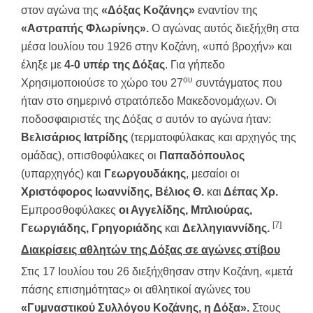
στον αγώνα της
«Δόξας Κοζάνης»
εναντίον της
«Αστραπής Φλωρίνης».
Ο αγώνας αυτός διεξήχθη στα
μέσα Ιουλίου του 1926 στην Κοζάνη, «υπό βροχήν» και
έληξε με
4-0 υπέρ της Δόξας
. Για γήπεδο
ου
Χρησιμοποιούσε το χώρο του 27
συντάγματος που
ήταν στο σημερινό στρατόπεδο Μακεδονομάχων. Οι
ποδοσφαιριστές της Δόξας σ αυτόν το αγώνα ήταν:
Βελισάριος Ιατρίδης
(τερματοφύλακας και αρχηγός της
ομάδας), οπισθοφύλακες οι
Παπαδόπουλος
(υπαρχηγός) και
Γεωργουδάκης
, μεσαίοι οι
Χριστόφορος Ιωαννίδης, Βέλιος Θ.
και
Δέπας Χρ.
Εμπροσθοφύλακες
οι Αγγελίδης, Μπλιούρας,
[7]
Γεωργιάδης, Γρηγοριάδης
και
Δελληγιαννίδης.
Διακρίσεις αθλητών της Δόξας σε αγώνες στίβου
Στις 17 Ιουλίου του 26 διεξήχθησαν στην Κοζάνη, «μετά
πάσης επισημότητας» οι αθλητικοί αγώνες του
«Γυμναστικού Συλλόγου Κοζάνης, η Δόξα».
Στους