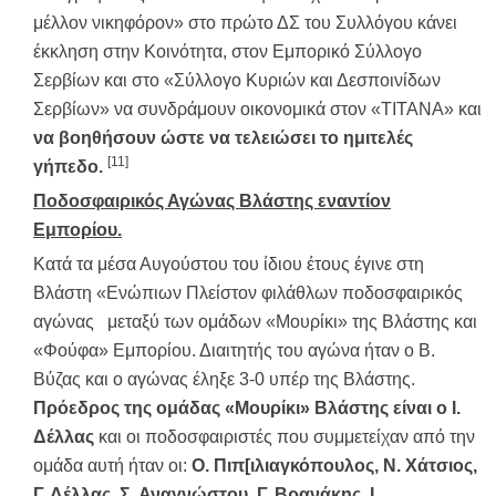
μέλλον νικηφόρον» στο πρώτο ΔΣ του Συλλόγου κάνει
έκκληση στην Κοινότητα, στον Εμπορικό Σύλλογο
Σερβίων και στο «Σύλλογο Κυριών και Δεσποινίδων
Σερβίων» να συνδράμουν οικονομικά στον «ΤΙΤΑΝΑ» και
να βοηθήσουν ώστε να τελειώσει το ημιτελές
[11]
γήπεδο.
Ποδοσφαιρικός Αγώνας Βλάστης εναντίον
Εμπορίου.
Κατά τα μέσα Αυγούστου του ίδιου έτους έγινε στη
Βλάστη «Ενώπιων Πλείστον φιλάθλων ποδοσφαιρικός
αγώνας μεταξύ των ομάδων «Μουρίκι» της Βλάστης και
«Φούφα» Εμπορίου. Διαιτητής του αγώνα ήταν ο Β.
Βύζας και ο αγώνας έληξε 3-0 υπέρ της Βλάστης.
Πρόεδρος της ομάδας «Μουρίκι» Βλάστης είναι ο Ι.
Δέλλας
και οι ποδοσφαιριστές που συμμετείχαν από την
ομάδα αυτή ήταν οι:
Ο. Πιπ[ιλιαγκόπουλος, Ν. Χάτσιος,
Γ. Δέλλας, Σ. Αναγνώστου, Γ. Βρανάκης, Ι.