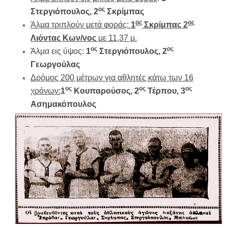
ος
Στεργιόπουλος, 2
Σκρίμπας
ος
ος
Άλμα τριπλούν μετά φοράς:
1
Σκρίμπας 2
Λιόντας Κων/νος
με 11,37 μ.
ος
ος
Άλμα εις ύψος:
1
Στεργιόπουλος, 2
Γεωργούλας
Δρόμος 200 μέτρων για αθλητές κάτω των 16
ος
ος
ος
χρόνων:
1
Κουπαρούσος, 2
Τέρπου, 3
Ασημακόπουλος