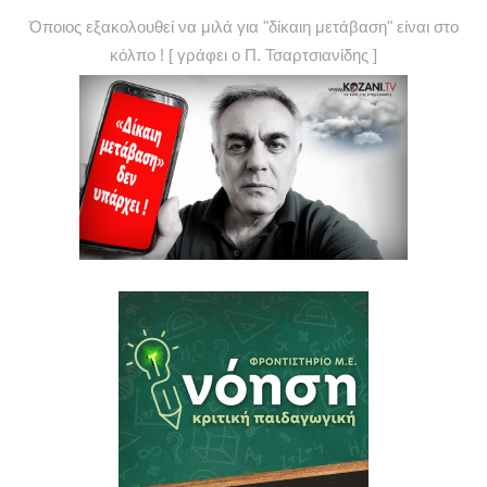
Όποιος εξακολουθεί να μιλά για "δίκαιη μετάβαση" είναι στο
κόλπο ! [ γράφει ο Π. Τσαρτσιανίδης ]