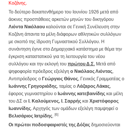
Κοζάνης.
Το δεύτερο δεκαπενθήμερο του Ιουνίου 1926 μετά από
άοκνες προσπάθειες αρκετών μηνών του δικηγόρου
Λιόντα Νικόλαου
καλούνται σε Γενική Συνέλευση στην
Κοζάνη άπαντα τα μέλη διάφορων αθλητικών συλλόγων
με σκοπό της ίδρυση Γυμναστικού Συλλόγου. Η
συνάντηση έγινε στο Δημαρχιακό κατάστημα με θέμα την
έγκριση καταστατικού για τη λειτουργία του νέου
συλλόγου και την εκλογή του
πρώτου Δ.Σ.
Μετά από
ψηφοφορία πρόεδρος εξελέγη
ο Νικόλαος Λιόντας
,
Αντιπρόεδρος ο
Γεώργιος Θάνος
, Γενικός Γραμματέας ο
Ιωάννης Γρηγοριάδης
, ταμίας ο
Λάζαρος Λάκας
,
έφορος γυμναστηρίου ο
Ιωάννης κατεβαινίδης
και μέλη
του ΔΣ οι
Ι. Καλούμενος, Ι. Σαρρής
και
Χριστόφορος
Ιωαννίδης
. Αρχηγός των ομάδων εξελέγη παμψηφεί ο
[6]
Βελισάριος Ιατρίδης
.
Οι πρώτοι ποδοσφαιριστές της Δόξας
δημοσιεύονται