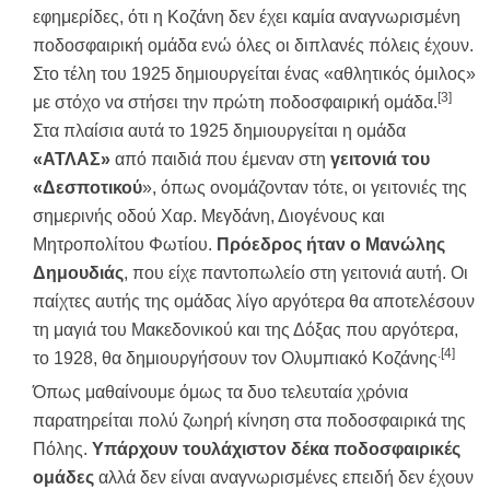
εφημερίδες, ότι η Κοζάνη δεν έχει καμία αναγνωρισμένη
ποδοσφαιρική ομάδα ενώ όλες οι διπλανές πόλεις έχουν.
Στο τέλη του 1925 δημιουργείται ένας «αθλητικός όμιλος»
[3]
με στόχο να στήσει την πρώτη ποδοσφαιρική ομάδα.
Στα πλαίσια αυτά το 1925 δημιουργείται η ομάδα
«ΑΤΛΑΣ»
από παιδιά που έμεναν στη
γειτονιά του
«Δεσποτικού
», όπως ονομάζονταν τότε, οι γειτονιές της
σημερινής οδού Χαρ. Μεγδάνη, Διογένους και
Μητροπολίτου Φωτίου.
Πρόεδρος ήταν ο Μανώλης
Δημουδιάς
, που είχε παντοπωλείο στη γειτονιά αυτή. Οι
παίχτες αυτής της ομάδας λίγο αργότερα θα αποτελέσουν
τη μαγιά του Μακεδονικού και της Δόξας που αργότερα,
.[4]
το 1928, θα δημιουργήσουν τον Ολυμπιακό Κοζάνης
Όπως μαθαίνουμε όμως τα δυο τελευταία χρόνια
παρατηρείται πολύ ζωηρή κίνηση στα ποδοσφαιρικά της
Πόλης.
Υπάρχουν τουλάχιστον δέκα ποδοσφαιρικές
ομάδες
αλλά δεν είναι αναγνωρισμένες επειδή δεν έχουν