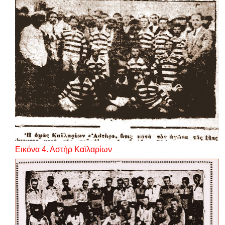
Εικόνα
4
. Αστήρ Κα
ϊ
λαρίων