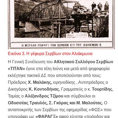
Εικόνα
3
. Η γέφυρα Σερβίων στον Αλιάκμωνα
Η Γενική Συνέλευση του
Αθλητικού Συλλόγου Σερβίων
«ΤΙΤΑΝ»
έγινε στα τέλη Ιούνη και μετά από ψηφοφορία
εκλέχτηκε τακτικό ΔΣ που αποτελούνταν από τους:
Πρόεδρος
Χ. Μαλάκης,
ειρηνοδίκης , Αντιπρόεδρος ο
Δικηγόρος
Κ. Κοντοδήνας
, Γραμματεύς ο κ.
Τουρτίδης
,
Ταμίας ο
Αλέξανδρος Τζίμου
και σύμβουλοι οι
Οδυσσέας Τραυλός, Σ. Γκόρας και Μ. Μαλούτας.
Ο
ανταποκριτής των Σερβίων της εφημερίδας «ΦΩΣ» που
υπογράφει ως
«ΦΑΡΑΓΞ»
αφού εύχεται «πρόοδον και