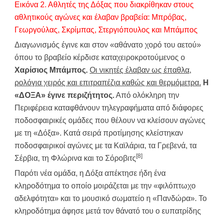
Εικόνα
2
.
Αθλητές της Δόξας που διακρίθηκαν στους
αθλητικούς αγώνες και έλαβαν βραβεία: Μπρόβας,
Γεωργούλας, Σκρίμπας, Στεργιόπουλος και Μπάμπος
Διαγωνισμός έγινε και στον «αθάνατο χορό του αετού»
όπου το βραβείο κέρδισε καταχειροκροτούμενος ο
Χαρίσιος
Μπάμπος.
Οι νικητές έλαβαν ως έπαθλα,
ρολόγια χειρός και επιτραπέζια καθώς και θερμόμετρα.
Η
«ΔΟΞΑ» έγινε περιζήτητος.
Από ολόκληρη την
Περιφέρεια καταφθάνουν τηλεγραφήματα από διάφορες
ποδοσφαιρικές ομάδες που θέλουν να κλείσουν αγώνες
με τη «Δόξα». Κατά σειρά προτίμησης κλείστηκαν
ποδοσφαιρικοί αγώνες με τα Καϊλάρια, τα Γρεβενά, τα
[8]
Σέρβια, τη Φλώρινα και το Σόροβιτς
Παρότι νέα ομάδα, η Δόξα απέκτησε ήδη ένα
κληροδότημα το οποίο μοιράζεται με την «φιλόπτωχο
αδελφότητα» και το μουσικό σωματείο η «Πανδώρα». Το
κληροδότημα άφησε μετά τον θάνατό του ο ευπατρίδης