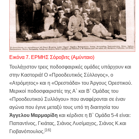
Εικόνα 7. ΕΡΜΗΣ Σόροβιτς (Αμύνταιο)
Τουλάχιστον τρεις ποδοσφαιρικές ομάδες υπάρχουν και
στην Καστοριά! Ο «Προοδευτικός Σύλλογος», ο
«Ατρόμητος» και η «Ορεστιάδα» του Άργους Ορεστικού.
Μερικοί ποδοσφαιριστές της Α` και Β` Ομάδας του
«Προοδευτικού Συλλόγου» που αναφέρονται σε έναν
αγώνα που έγινε μεταξύ τους υπό τη διαιτησία του
Άγγελου Μαρμαρίδη
και κέρδισε η Β` Ομάδα 5-4 είναι:
Παπαντίνος, Γκιάτας, Σιάνος Λυσίμαχος, Σιάνος Κ.και
[16]
Γιοβανόπουλος.