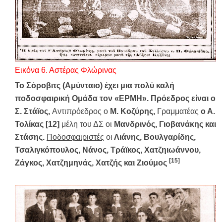
Εικόνα 6. Αστέρας Φλώρινας
Το Σόροβιτς (Αμύνταιο) έχει μια πολύ καλή
ποδοσφαιρική Ομάδα τον «ΕΡΜΗ». Πρόεδρος είναι ο
Σ. Στάϊος,
Αντιπρόεδρος ο
Μ. Κοζύρης,
Γραμματέας
ο Α.
Τολίκας [12]
μέλη του ΔΣ οι
Μανδρινός, Γιοβανάκης και
Στάσης.
Ποδοσφαιριστές
οι
Λιάνης, Βουλγαρίδης,
Τσαλιγκόπουλος, Νάνος, Τράϊκος, Χατζηιωάννου,
[15]
Ζάγκος, Χατζημηνάς, Χατζής και Ζιούμος