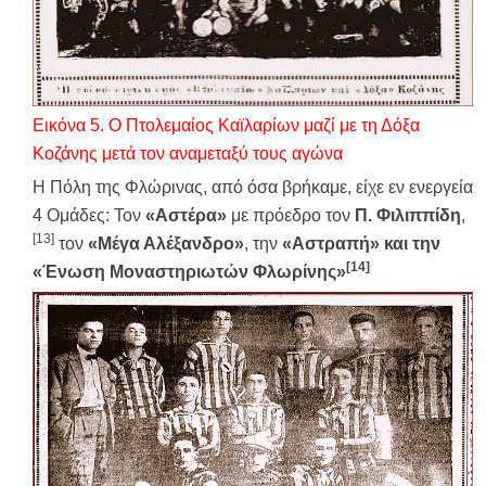
Εικόνα
5
. Ο Πτολεμαίος
Καϊλαρίων μαζί με τη Δόξα
Κοζάνης μετά τον αναμεταξύ τους αγώνα
Η Πόλη της Φλώρινας, από όσα βρήκαμε, είχε εν ενεργεία
4 Ομάδες: Τον
«Αστέρα»
με πρόεδρο τον
Π. Φιλιππίδη
,
[13]
τον
«Μέγα Αλέξανδρο»
, την
«Αστραπή» και την
[14]
«Ένωση Μοναστηριωτών Φλωρίνης»