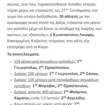
αγώνες, που τους παρακολούθησαν Χιλιάδες κόσμου,
ου
πήραν μέρος και στρατιώτες του 27
Συντάγματος στο
χώρο του οποίου διεξήχθησαν.
30 αθλητές
με την
ομοιόμορφη λευκή στολή της Δόξας στέκονται στο μέσον
του γηπέδου μέχρι να δώσει το σύνθημα της έναρξης των
αγώνων, ως «διαιτητής»,
ο Κωνσταντίνος Λιούφης
,
διακεκριμένος Κοζανίτης πυγμάχος που μόλις είχε
επιστρέψει από το Κάιρο.
Τα αποτελέσματα:
ος
119 μέτρα μετά ανωμάλων εμποδίων:
1
ος
Γεωργούλας, 2
Ωραιόπουλος
ος
ος
Δρόμος 100 μέτρων
:
1
Γεωργούλας, 2
Σάσιος
Δρόμος 100 μέτρων μετά πολυάριθμων ανωμάλων
ος
ος
εμποδίων
:
1
Μπρόβας, 2
Ωραιόπουλος
ος
Δρόμος αντοχής 400 μέτρων:
1
Μπάμπος
ος
Χαρίσιος
εντός 1,5 λεπτών.
2
Αγγελίδης
ος
Άλμα απλούν εις μήκος μετά φοράς
:
1