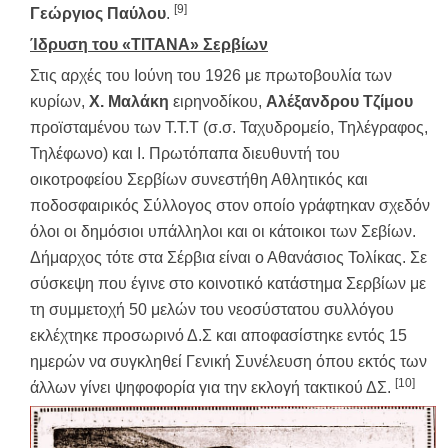
[9]
Γεώργιος Παύλου
.
Ίδρυση του «ΤΙΤΑΝΑ» Σερβίων
Στις αρχές του Ιούνη του 1926 με πρωτοβουλία των
κυρίων,
Χ. Μαλάκη
ειρηνοδίκου,
Αλέξανδρου Τζίμου
προϊσταμένου των Τ.Τ.Τ (σ.σ. Ταχυδρομείο, Τηλέγραφος,
Τηλέφωνο) και Ι. Πρωτόπαπα διευθυντή του
οικοτροφείου Σερβίων συνεστήθη Αθλητικός και
ποδοσφαιρικός Σύλλογος στον οποίο γράφτηκαν σχεδόν
όλοι οι δημόσιοι υπάλληλοι και οι κάτοικοι των Σεβίων.
Δήμαρχος τότε στα Σέρβια είναι ο Αθανάσιος Τολίκας. Σε
σύσκεψη που έγινε στο κοινοτικό κατάστημα Σερβίων με
τη συμμετοχή 50 μελών του νεοσύστατου συλλόγου
εκλέχτηκε προσωρινό Δ.Σ και αποφασίστηκε εντός 15
ημερών να συγκληθεί Γενική Συνέλευση όπου εκτός των
[10]
άλλων γίνει ψηφοφορία για την εκλογή τακτικού ΔΣ.