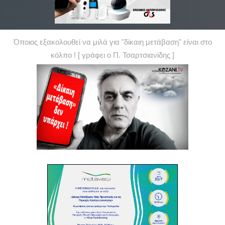
Όποιος εξακολουθεί να μιλά για "δίκαιη μετάβαση" είναι στο
κόλπο ! [ γράφει ο Π. Τσαρτσιανίδης ]