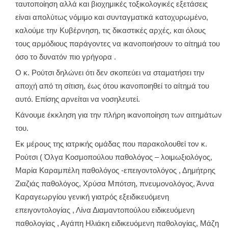
ταυτοποίηση αλλά και βιοχημικές τοξικολογικές εξετάσεις
είναι απολύτως νόμιμο και συνταγματικά κατοχυρωμένο,
καλούμε την Κυβέρνηση, τις δικαστικές αρχές, και όλους
τους αρμόδιους παράγοντες να ικανοποιήσουν το αίτημά του
όσο το δυνατόν πιο γρήγορα .
Ο κ. Ρούτσι δηλώνει ότι δεν σκοπεύει να σταματήσει την
αποχή από τη σίτιση, έως ότου ικανοποιηθεί το αίτημά του
αυτό. Επίσης αρνείται να νοσηλευτεί.
Κάνουμε έκκληση για την πλήρη ικανοποίηση των αιτημάτων
του.
Εκ μέρους της ιατρικής ομάδας που παρακολουθεί τον κ.
Ρούτσι ( Όλγα Κοσμοπούλου παθολόγος – λοιμωξιολόγος,
Μαρία Καραμπέλη παθολόγος -επειγοντολόγος , Δημήτρης
Ζιαζιάς παθολόγος, Χρύσα Μπότση, πνευμονολόγος, Άννα
Καραγεωργίου γενική γιατρός εξειδικευόμενη
επειγοντολογίας , Λίνα Διαμαντοπούλου ειδικευόμενη
παθολογίας , Αγάπη Ηλιάκη ειδικευόμενη παθολογίας, Μάζη