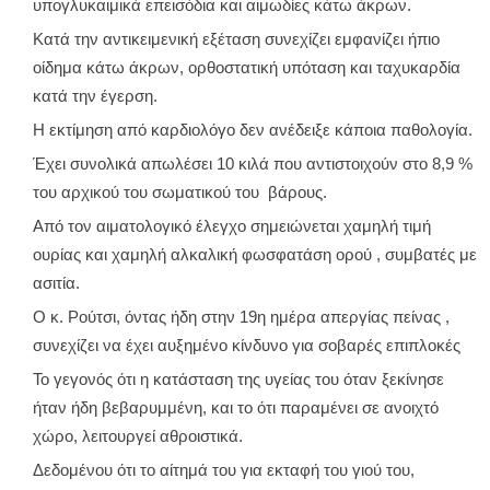
υπογλυκαιμικά επεισόδια και αιμωδίες κάτω άκρων.
Κατά την αντικειμενική εξέταση συνεχίζει εμφανίζει ήπιο
οίδημα κάτω άκρων, ορθοστατική υπόταση και ταχυκαρδία
κατά την έγερση.
Η εκτίμηση από καρδιολόγο δεν ανέδειξε κάποια παθολογία.
Έχει συνολικά απωλέσει 10 κιλά που αντιστοιχούν στο 8,9 %
του αρχικού του σωματικού του βάρους.
Από τον αιματολογικό έλεγχο σημειώνεται χαμηλή τιμή
ουρίας και χαμηλή αλκαλική φωσφατάση ορού , συμβατές με
ασιτία.
Ο κ. Ρούτσι, όντας ήδη στην 19η ημέρα απεργίας πείνας ,
συνεχίζει να έχει αυξημένο κίνδυνο για σοβαρές επιπλοκές
Το γεγονός ότι η κατάσταση της υγείας του όταν ξεκίνησε
ήταν ήδη βεβαρυμμένη, και το ότι παραμένει σε ανοιχτό
χώρο, λειτουργεί αθροιστικά.
Δεδομένου ότι το αίτημά του για εκταφή του γιού του,