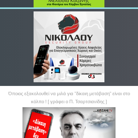
Όποιος εξακολουθεί να μιλά για "δίκαιη μετάβαση" είναι στο
κόλπο ! [ γράφει ο Π. Τσαρτσιανίδης ]