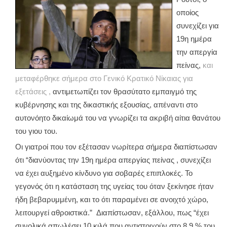
οποίος
συνεχίζει για
19η ημέρα
την απεργία
πείνας,
και
μεταφέρθηκε σήμερα στο Γενικό Κρατικό Νίκαιας για
εξετάσεις ,
αντιμετωπίζει τον θρασύτατο εμπαιγμό της
κυβέρνησης και της δικαστικής εξουσίας, απέναντι στο
αυτονόητο δικαίωμά του να γνωρίζει τα ακριβή αίτια θανάτου
του γιου του.
Οι γιατροί που τον εξέτασαν νωρίτερα σήμερα διαπίστωσαν
ότι “διανύοντας την 19η ημέρα απεργίας πείνας , συνεχίζει
να έχει αυξημένο κίνδυνο για σοβαρές επιπλοκές. Το
γεγονός ότι η κατάσταση της υγείας του όταν ξεκίνησε ήταν
ήδη βεβαρυμμένη, και το ότι παραμένει σε ανοιχτό χώρο,
λειτουργεί αθροιστικά.” Διαπίστωσαν, εξάλλου, πως “έχει
συνολικά απωλέσει 10 κιλά που αντιστοιχούν στο 8,9 % του