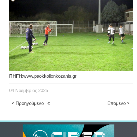
ΠΗΓΗ
:www.paokkoilonkozanis.gr
04
Νοέμβριος
2025
< Προηγούμενο
Επόμενο >