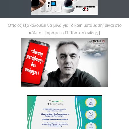
Όποιος εξακολουθεί να μιλά για "δίκαιη μετάβαση" είναι στο
κόλπο ! [ γράφει ο Π. Τσαρτσιανίδης ]