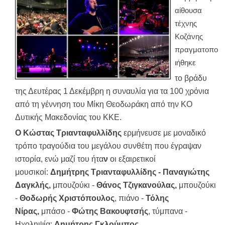
αίθουσα
τέχνης
Κοζάνης
πραγματοπο
ιήθηκε
το βράδυ
της Δευτέρας 1 Δεκέμβρη η συναυλία για τα 100 χρόνια
από τη γέννηση του Μίκη Θεοδωράκη από την ΚΟ
Δυτικής Μακεδονίας του ΚΚΕ.
Ο Κώστας Τριανταφυλλίδης
ερμήνευσε με μοναδικό
τρόπο τραγούδια του μεγάλου συνθέτη που έγραψαν
ιστορία, ενώ μαζί του ήτα
ν
οι εξαιρετικοί
μουσικοί:
Δημήτρης Τριανταφυλλίδης -
Παναγιώτης
Δαγκλής,
μπουζούκι -
Θάνος Τζιγκανούλας,
μπουζούκι
-
Θοδωρής Χριστόπουλος
, πιάνο -
Τόλης
Νίρας,
μπάσο -
Φώτης Βακουφτσής
, τύμπανα -
Ηχοληψία:
Δημήτρης Γκλούμπος