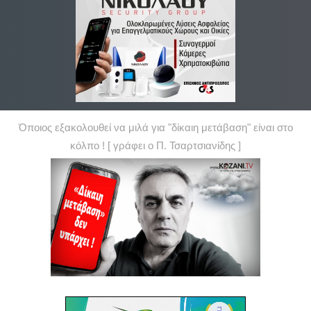
Όποιος εξακολουθεί να μιλά για "δίκαιη μετάβαση" είναι στο
κόλπο ! [ γράφει ο Π. Τσαρτσιανίδης ]