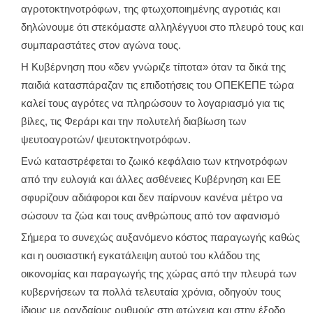
αγροτοκτηνοτρόφων, της φτωχοποιημένης αγροτιάς και
δηλώνουμε ότι στεκόμαστε αλληλέγγυοι στο πλευρό τους και
συμπαραστάτες στον αγώνα τους.
Η Κυβέρνηση που «δεν γνώριζε τίποτα» όταν τα δικά της
παιδιά κατασπάραζαν τις επιδοτήσεις του ΟΠΕΚΕΠΕ τώρα
καλεί τους αγρότες να πληρώσουν το λογαριασμό για τις
βίλες, τις Φεράρι και την πολυτελή διαβίωση των
ψευτοαγροτών/ ψευτοκτηνοτρόφων.
Ενώ καταστρέφεται το ζωικό κεφάλαιο των κτηνοτρόφων
από την ευλογιά και άλλες ασθένειες Κυβέρνηση και ΕΕ
σφυρίζουν αδιάφοροι και δεν παίρνουν κανένα μέτρο να
σώσουν τα ζώα και τους ανθρώπους από τον αφανισμό
Σήμερα το συνεχώς αυξανόμενο κόστος παραγωγής καθώς
και η ουσιαστική εγκατάλειψη αυτού του κλάδου της
οικονομίας και παραγωγής της χώρας από την πλευρά των
κυβερνήσεων τα πολλά τελευταία χρόνια, οδηγούν τους
ίδιους με ραγδαίους ρυθμούς στη φτώχεια και στην έξοδο