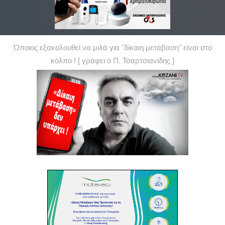
Όποιος εξακολουθεί να μιλά για "δίκαιη μετάβαση" είναι στο
κόλπο ! [ γράφει ο Π. Τσαρτσιανίδης ]