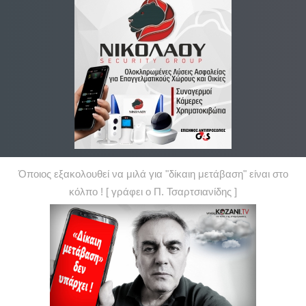
Όποιος εξακολουθεί να μιλά για "δίκαιη μετάβαση" είναι στο
κόλπο ! [ γράφει ο Π. Τσαρτσιανίδης ]