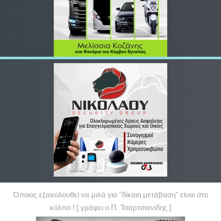
Όποιος εξακολουθεί να μιλά για "δίκαιη μετάβαση" είναι στο
κόλπο ! [ γράφει ο Π. Τσαρτσιανίδης ]