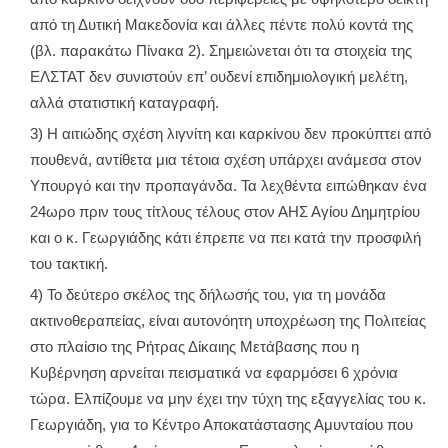
από τη Δυτική Μακεδονία και άλλες πέντε πολύ κοντά της
(βλ. παρακάτω Πίνακα 2). Σημειώνεται ότι τα στοιχεία της
ΕΛΣΤΑΤ δεν συνιστούν επ’ ουδενί επιδημιολογική μελέτη,
αλλά στατιστική καταγραφή.
3) Η αιτιώδης σχέση λιγνίτη και καρκίνου δεν προκύπτει από
πουθενά, αντίθετα μια τέτοια σχέση υπάρχει ανάμεσα στον
Υπουργό και την προπαγάνδα. Τα λεχθέντα ειπώθηκαν ένα
24ωρο πριν τους τίτλους τέλους στον ΑΗΣ Αγίου Δημητρίου
και ο κ. Γεωργιάδης κάτι έπρεπε να πει κατά την προσφιλή
του τακτική.
4) Το δεύτερο σκέλος της δήλωσής του, για τη μονάδα
ακτινοθεραπείας, είναι αυτονόητη υποχρέωση της Πολιτείας
στο πλαίσιο της Ρήτρας Δίκαιης Μετάβασης που η
Κυβέρνηση αρνείται πεισματικά να εφαρμόσει 6 χρόνια
τώρα. Ελπίζουμε να μην έχει την τύχη της εξαγγελίας του κ.
Γεωργιάδη, για το Κέντρο Αποκατάστασης Αμυνταίου που