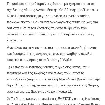
Γι’ αυτό και σκοπεύουμε να χτίσουμε με χρήματα από το
σχέδιο της Δίκαιης Αναπτυξιακής Μετάβασης, μαζί με τον κ.
Νίκο Παπαθανάση, μεγάλη μονάδα ακτινοθεραπείας
πολλών εκατομμυρίων για ογκολογικούς ασθενείς, ως ένα
αντιστάθμισμα του κράτους σε έναν πληθυσμό που
δεινοπάθησε από τον λιγνίτη και τον καρκίνο που αυτός
έφερε…».
Αναμένοντας την παρουσίαση της επιστημονικής έρευνας
και δεδομένης της ανησυχίας που προκλήθηκε, οφείλω
κάποιες απαντήσεις στον Υπουργό Υγείας:
1) Ο πλέον αξιόπιστος δείκτης σύγκρισης μεταξύ των
περιφερειών της Χώρας είναι αυτός που μετρά το
προσδόκιμο ζωής, όπου η Δυτική Μακεδονία βρίσκεται στην
5η καλύτερη θέση, πάνω από το μέσο όρο τόσο της Χώρας
όσο και της ΕΕ (βλ. παρακάτω Πίνακα 1).
2) Τα δημοσιευμένα στοιχεία της ΕΛΣΤΑΤ για τους θανάτους
από καρκίνο δείχνουν δύο περιφέρειες με υψηλότερο δείκτη