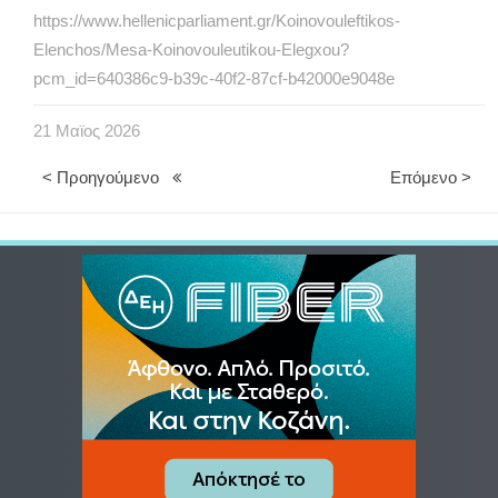
https://www.hellenicparliament.gr/Koinovouleftikos-
Elenchos/Mesa-Koinovouleutikou-Elegxou?
pcm_id=640386c9-b39c-40f2-87cf-b42000e9048e
21
Μαϊος
2026
< Προηγούμενο
Επόμενο >