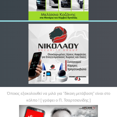
Όποιος εξακολουθεί να μιλά για "δίκαιη μετάβαση" είναι στο
κόλπο ! [ γράφει ο Π. Τσαρτσιανίδης ]