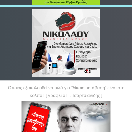
Όποιος εξακολουθεί να μιλά για "δίκαιη μετάβαση" είναι στο
κόλπο ! [ γράφει ο Π. Τσαρτσιανίδης ]