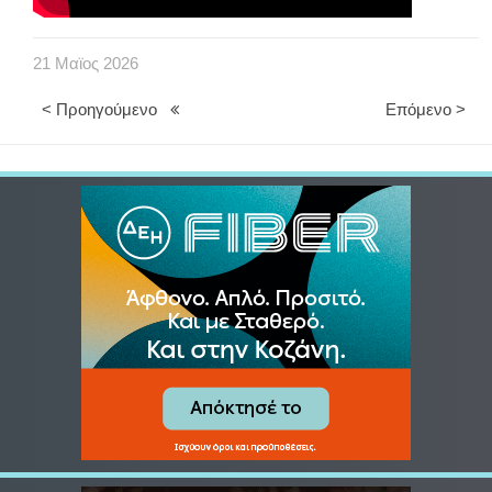
21
Μαϊος
2026
< Προηγούμενο
Επόμενο >