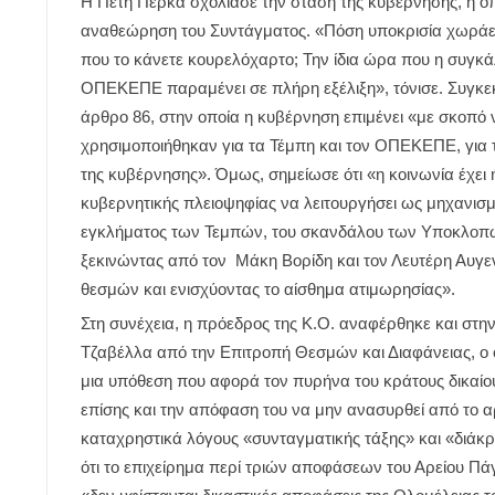
Η Πέτη Πέρκα σχολίασε την στάση της κυβέρνησης, η οπο
αναθεώρηση του Συντάγματος. «Πόση υποκρισία χωράει 
που το κάνετε κουρελόχαρτο; Την ίδια ώρα που η συγκάλ
ΟΠΕΚΕΠΕ
παραμένει σε πλήρη εξέλιξη», τόνισε. Συγκ
άρθρο 86, στην οποία η κυβέρνηση επιμένει «με σκοπό 
χρησιμοποιήθηκαν για τα Τέμπη και τον ΟΠΕΚΕΠΕ, γι
της κυβέρνησης». Όμως, σημείωσε ότι «η κοινωνία έχει
κυβερνητικής πλειοψηφίας να λειτουργήσει ως μηχανισμ
εγκλήματος των Τεμπών, του σκανδάλου των Υποκλοπ
ξεκινώντας από τον Μάκη Βορίδη και τον Λευτέρη Αυγεν
θεσμών και ενισχύοντας το αίσθημα ατιμωρησίας».
Στη συνέχεια, η πρόεδρος της Κ.Ο. αναφέρθηκε και στη
Τζαβέλλα από την Επιτροπή Θεσμών και Διαφάνειας, ο 
μια υπόθεση που αφορά τον πυρήνα του κράτους δικαίου
επίσης και την απόφαση του να μην ανασυρθεί από το α
καταχρηστικά λόγους «συνταγματικής τάξης» και «διάκρ
ότι το επιχείρημα περί τριών αποφάσεων του Αρείου Πά