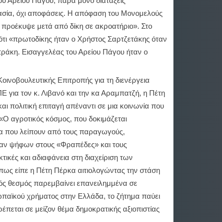
ου Αρείου Πάγου, παρά μόνο διατάξεις
ασία, όχι αποφάσεις. Η απόφαση του Μονομελούς
 προέκυψε μετά από δίκη σε ακροατήριο». Στο
ότι «πρωτοδίκης ήταν ο Χρήστος Σαρτζετάκης όταν
πράκη. Εισαγγελέας του Αρείου Πάγου ήταν ο
οινοβουλευτικής Επιτροπής για τη διενέργεια
 για τον κ. Λιβανό και την κα Αραμπατζή, η Πέτη
και πολιτική επιταγή απέναντι σε μια κοινωνία που
 «Ο αγροτικός κόσμος, που δοκιμάζεται
ια που λείπουν από τους παραγωγούς,
ραν ψήφων στους «Φραπέδες» και τους
τικές και αδιαφάνεια στη διαχείριση των
ως είπε η Πέτη Πέρκα αιτιολογώντας την στάση
κός θεσμός παρεμβαίνει επανειλημμένα σε
ωπαϊκού χρήματος στην Ελλάδα, το ζήτημα παύει
ρέπεται σε μείζον θέμα δημοκρατικής αξιοπιστίας