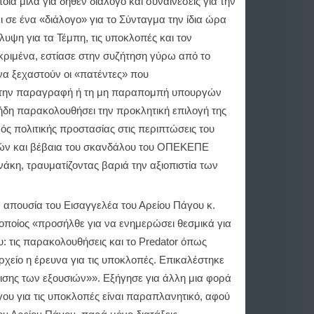
ία μιλά για δήθεν διάλογο και συναινέσεις για την
σε ένα «διάλογο» για το Σύνταγμα την ίδια ώρα
υψη για τα Τέμπη, τις υποκλοπές και τον
εκριμένα, εστίασε στην συζήτηση γύρω από το
να ξεχαστούν οι «πατέντες» που
α την παραγραφή ή τη μη παραπομπή υπουργών
 ήδη παρακολουθήσει την προκλητική επιλογή της
ός πολιτικής προστασίας στις περιπτώσεις του
ών και βέβαια του σκανδάλου του ΟΠΕΚΕΠΕ
άκη, τραυματίζοντας βαριά την αξιοπιστία των
ν απουσία του Εισαγγελέα του Αρείου Πάγου κ.
οποίος «προσήλθε για να ενημερώσει θεσμικά για
: τις παρακολουθήσεις και το Predator όπως
ρχείο η έρευνα για τις υποκλοπές. Επικαλέστηκε
ισης των εξουσιών»». Εξήγησε για άλλη μια φορά
γου για τις υποκλοπές είναι παραπλανητικό, αφού