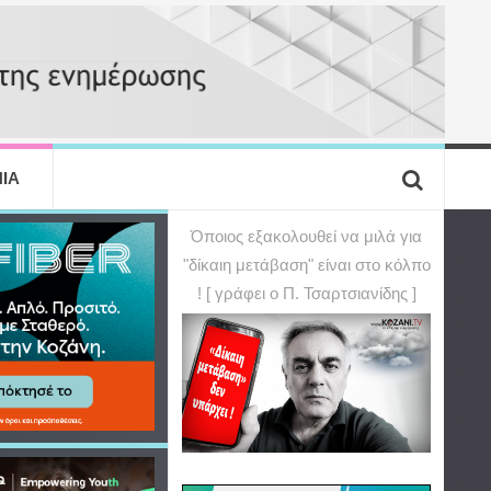
ΙΑ
Όποιος εξακολουθεί να μιλά για
"δίκαιη μετάβαση" είναι στο κόλπο
! [ γράφει ο Π. Τσαρτσιανίδης ]