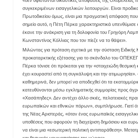
«δεν υφίστανται δικαστικές αποφάσεις της Ολομέλειας τ
συγκεκριμένων εισαγγελικών λειτουργών. Είναι προδικ
Πρωτοδικείου όμως, είναι μια πραγματική απόφαση που
σημείο αυτό, η Πέτη Πέρκα χαρακτηριστικά υπενθύμισε 
έκανε την ανάκριση για τη δολοφονία του Γρηγόρη Λαμ
Κωνσταντίνος Κόλλιας που τον πίεζε να το θάψει».
Μιλώντας για πρόταση σχετικά με την σύσταση Ειδικής Κ
προκαταρκτικής εξέτασης για το σκάνδαλο του ΟΠΕΚΕΠΕ
Πέρκα τόνισε ότι πρόκειται για την «στοιχειώδη θεσμική 
έχει κουραστεί από τη συγκάλυψη και την ατιμωρησία».
καθημερινά, δεν μπορεί να αποδεχθεί ότι τα εκατομμύρ
κατευθύνονται μέσω εγκληματικής συμμορίας προς άγ
«Χασάπηδες». Δεν αντέχει άλλο σκιές, πελατειακές πρακ
ευρωπαϊκών και εθνικών πόρων», συμπλήρωσε. Γιατί όπ
της Νέας Αριστεράς, «όταν ένας ευρωπαϊκός εισαγγελι
υποθέσεις που αφορούν τη διαχείριση δημόσιου και ευρ
να είναι μια «εσωτερική πολιτική αντιπαράθεση». Μετατ
και θεσμικής νομιμοποίησης της χώρας».