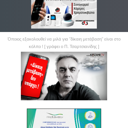
Όποιος εξακολουθεί να μιλά για "δίκαιη μετάβαση" είναι στο
κόλπο ! [ γράφει ο Π. Τσαρτσιανίδης ]