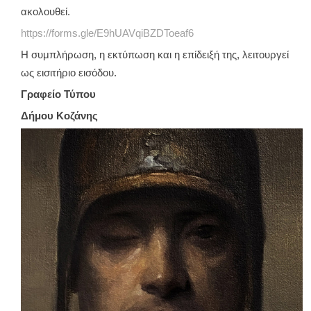
ακολουθεί.
https://forms.gle/E9hUAVqiBZDToeaf6
Η συμπλήρωση, η εκτύπωση και η επίδειξή της, λειτουργεί
ως εισιτήριο εισόδου.
Γραφείο Τύπου
Δήμου Κοζάνης