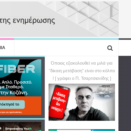
ΙΑ
Όποιος εξακολουθεί να μιλά για
"δίκαιη μετάβαση" είναι στο κόλπο
! [ γράφει ο Π. Τσαρτσιανίδης ]