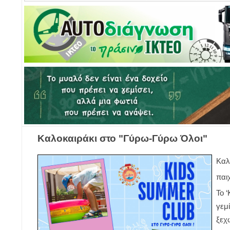
Καλοκαιράκι στο "Γύρω-Γύρω Όλοι"
Καλ
παιχ
Το 
γεμ
ξεχ