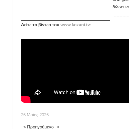
δώσουνε
----------
Δείτε το βίντεο του
www.kozani.tv:
26
Μαϊος
2026
< Προηγούμενο