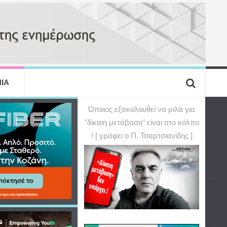
ΙΑ
Όποιος εξακολουθεί να μιλά για
"δίκαιη μετάβαση" είναι στο κόλπο
! [ γράφει ο Π. Τσαρτσιανίδης ]