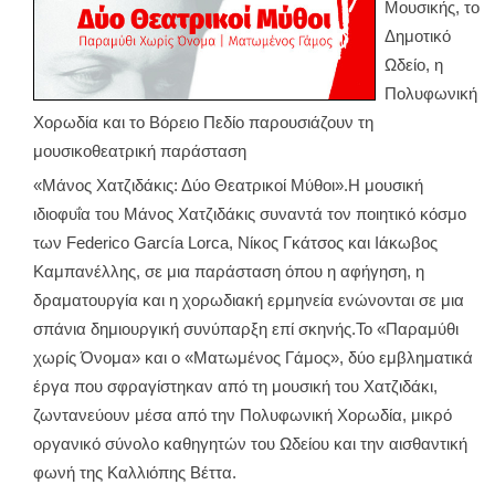
Μουσικής, το
Δημοτικό
Ωδείο, η
Πολυφωνική
Χορωδία και το Βόρειο Πεδίο παρουσιάζουν τη
μουσικοθεατρική παράσταση
«Μάνος Χατζιδάκις: Δύο Θεατρικοί Μύθοι».Η μουσική
ιδιοφυΐα του Μάνος Χατζιδάκις συναντά τον ποιητικό κόσμο
των Federico García Lorca, Νίκος Γκάτσος και Ιάκωβος
Καμπανέλλης, σε μια παράσταση όπου η αφήγηση, η
δραματουργία και η χορωδιακή ερμηνεία ενώνονται σε μια
σπάνια δημιουργική συνύπαρξη επί σκηνής.Το «Παραμύθι
χωρίς Όνομα» και ο «Ματωμένος Γάμος», δύο εμβληματικά
έργα που σφραγίστηκαν από τη μουσική του Χατζιδάκι,
ζωντανεύουν μέσα από την Πολυφωνική Χορωδία, μικρό
οργανικό σύνολο καθηγητών του Ωδείου και την αισθαντική
φωνή της Καλλιόπης Βέττα.