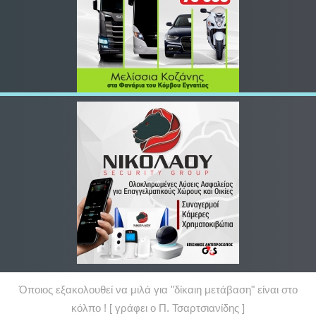
Όποιος εξακολουθεί να μιλά για "δίκαιη μετάβαση" είναι στο
κόλπο ! [ γράφει ο Π. Τσαρτσιανίδης ]