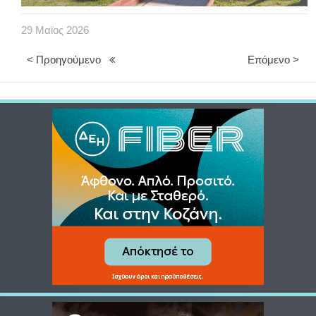
29
Μαϊος
2026
< Προηγούμενο
Επόμενο >