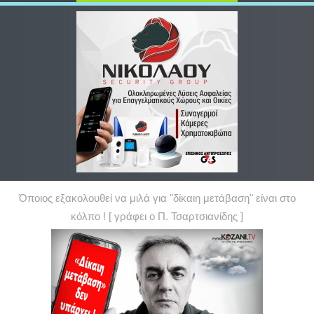
Όποιος εξακολουθεί να μιλά για "δίκαιη μετάβαση" είναι στο
κόλπο ! [ γράφει ο Π. Τσαρτσιανίδης ]