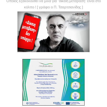
Όποιος εξακολουθεί να μιλά για "δίκαιη μετάβαση" είναι στο
κόλπο ! [ γράφει ο Π. Τσαρτσιανίδης ]