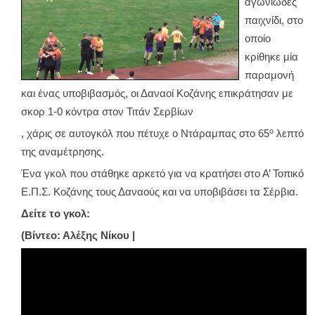
αγωνιώδες
παιχνίδι, στο
οποίο
κρίθηκε μία
παραμονή
και ένας υποβιβασμός, οι Δαναοί Κοζάνης επικράτησαν με
σκορ 1-0 κόντρα στον Τιτάν Σερβίων
ο
, χάρις σε αυτογκόλ που πέτυχε ο Ντάραμπας στο 65
λεπτό
της αναμέτρησης.
Ένα γκολ που στάθηκε αρκετό για να κρατήσει στο Α’ Τοπικό
Ε.Π.Σ. Κοζάνης τους Δαναούς και να υποβιβάσει τα Σέρβια.
Δείτε το γκολ:
(Βίντεο: Αλέξης Νίκου |