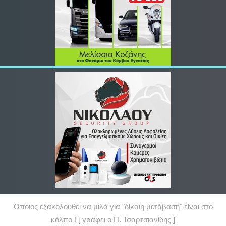
Όποιος εξακολουθεί να μιλά για "δίκαιη μετάβαση" είναι στο
κόλπο ! [ γράφει ο Π. Τσαρτσιανίδης ]