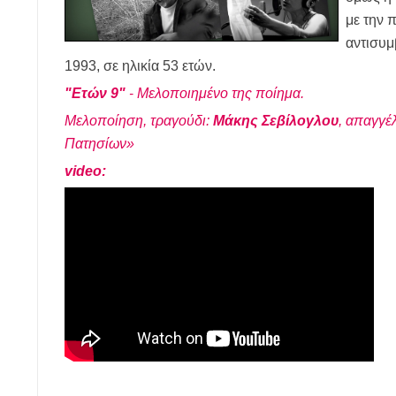
με την π
αντισυμ
1993, σε ηλικία 53 ετών.
"Ετών 9"
Μελοποιημένο της ποίημα.
-
Μελοποίηση, τραγούδι:
Μάκης Σεβίλογλου
, απαγγέ
Πατησίων»
video: