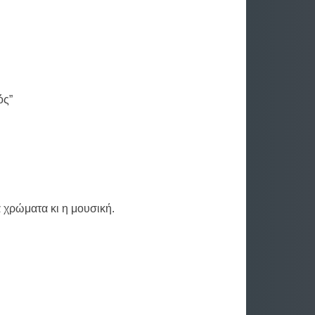
ός”
 χρώματα κι η μουσική.