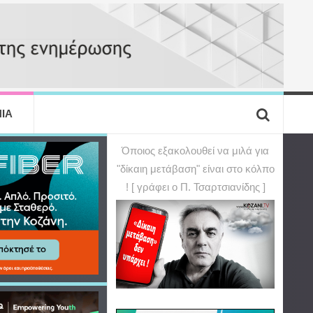
ΙΑ
Όποιος εξακολουθεί να μιλά για
"δίκαιη μετάβαση" είναι στο κόλπο
! [ γράφει ο Π. Τσαρτσιανίδης ]