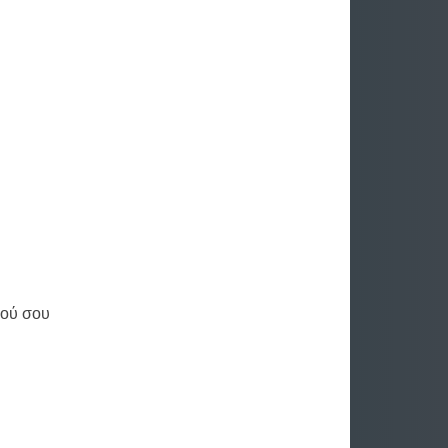
νού σου