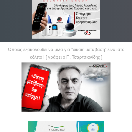
Όποιος εξακολουθεί να μιλά για "δίκαιη μετάβαση" είναι στο
κόλπο ! [ γράφει ο Π. Τσαρτσιανίδης ]