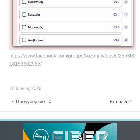
https://www.facebook.com/groups/kozani.tv/posts/255300
18153362965/
10
Ιούνιος
2026
< Προηγούμενο
Επόμενο >