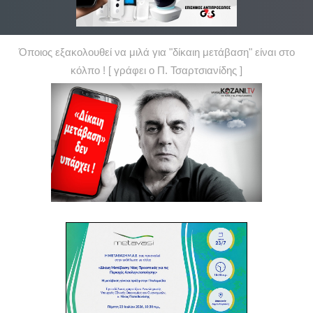
Όποιος εξακολουθεί να μιλά για "δίκαιη μετάβαση" είναι στο
κόλπο ! [ γράφει ο Π. Τσαρτσιανίδης ]