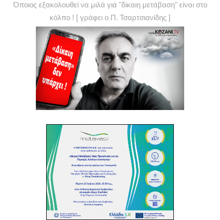
Όποιος εξακολουθεί να μιλά για "δίκαιη μετάβαση" είναι στο
κόλπο ! [ γράφει ο Π. Τσαρτσιανίδης ]