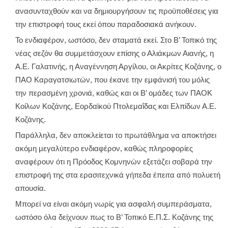
ανασυνταχθούν και να δημιουργήσουν τις προϋποθέσεις για
την επιστροφή τους εκεί όπου παραδοσιακά ανήκουν.
Το ενδιαφέρον, ωστόσο, δεν σταματά εκεί. Στο Β’ Τοπικό της
νέας σεζόν θα συμμετάσχουν επίσης ο Αλιάκμων Αιανής, η
Α.Ε. Γαλατινής, η Αναγέννηση Αργίλου, οι Ακρίτες Κοζάνης, ο
ΠΑΟ Καραγατσιωτών, που έκανε την εμφάνισή του μόλις
την περασμένη χρονιά, καθώς και οι Β’ ομάδες των ΠΑΟΚ
Κοίλων Κοζάνης, Εορδαϊκού Πτολεμαΐδας και Ελπίδων Α.Ε.
Κοζάνης.
Παράλληλα, δεν αποκλείεται το πρωτάθλημα να αποκτήσει
ακόμη μεγαλύτερο ενδιαφέρον, καθώς πληροφορίες
αναφέρουν ότι η Πρόοδος Κομνηνών εξετάζει σοβαρά την
επιστροφή της στα ερασιτεχνικά γήπεδα έπειτα από πολυετή
απουσία.
Μπορεί να είναι ακόμη νωρίς για ασφαλή συμπεράσματα,
ωστόσο όλα δείχνουν πως το Β’ Τοπικό Ε.Π.Σ. Κοζάνης της