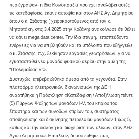
περιέγραψαν- η ίδια Κοινοπραξία που έχει αναλάβει αυτές
τις κατεδαφίσεις, έκανε αυτοψία και στον ΑΗΣ Αγ. Δημητρίου,
όπου ο κ. Στάσσης ( χειροκροτούμενος από τον κ.
Μητσοτάκη, στις 3.4.2025 στην Κοζάνη) ανακοίνωσε ότι θέλει
να κάνει mega data center. Την ίδια στιγμή, επισπεύδονται
ενέργειες για να επιβληθούν και τα υπόλοιπα που εξήγγειλε
ο κ. Στάσσης, π.χ. ξεκίνησαν εργασίες γεωτρήσεων, για να
εγκατασταθεί νέα μονάδα φυσικού αερίου στην αυλή της
“Πτολεμαΐδας V”».
Δυστυχώς, επιβεβαιώθηκα άμεσα από τα γεγονότα. Στην
πλατφόρμα ηλεκτρονικών διαγωνισμών της ΔΕΗ
αναρτήθηκε η Πρόσκληση «Κατεδάφιση / Αποξήλωση πέντε
(5) Πύργων Ψύξης των μονάδων I-V, του κτιρίου του
Σπαστήρα και των συνοδών κτιρίων του, συστήματος
αποθήκευσης και διακίνησης πετρελαίου μονάδων 1 έως 5,
καθώς και την διαλογή και διαχείριση των υλικών, στον ΑΗΣ
Αγίου Δημητρίου». Επιπλέον, δημοσιεύθηκε πως