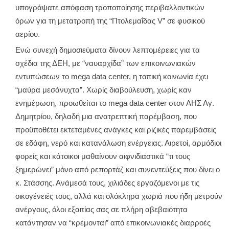
υπογράψατε απόφαση τροποποίησης περιβαλλοντικών
όρων για τη μετατροπή της “Πτολεμαΐδας V” σε φυσικού
αερίου.
Ενώ συνεχή δημοσιεύματα δίνουν λεπτομέρειες για τα
σχέδια της ΔΕΗ, με “ναυαρχίδα” των επικοινωνιακών
εντυπώσεων το mega data center, η τοπική κοινωνία έχει
“μαύρα μεσάνυχτα”. Χωρίς διαβούλευση, χωρίς καν
ενημέρωση, προωθείται το mega data center στον ΑΗΣ Αγ.
Δημητρίου, δηλαδή μια ανατρεπτική παρέμβαση, που
προϋποθέτει εκτεταμένες ανάγκες και ριζικές παρεμβάσεις
σε εδάφη, νερό και κατανάλωση ενέργειας. Αιρετοί, αρμόδιοι
φορείς και κάτοικοι μαθαίνουν αιφνιδιαστικά “τι τους
ξημερώνει” μόνο από ρεπορτάζ και συνεντεύξεις που δίνει ο
κ. Στάσσης. Ανάμεσά τους, χιλιάδες εργαζόμενοι με τις
οικογένειές τους, αλλά και ολόκληρα χωριά που ήδη μετρούν
ανέργους, όλοι εξαιτίας σας σε πλήρη αβεβαιότητα
κατάντησαν να “κρέμονται” από επικοινωνιακές διαρροές