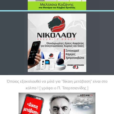
Όποιος εξακολουθεί να μιλά για "δίκαιη μετάβαση" είναι στο
κόλπο ! [ γράφει ο Π. Τσαρτσιανίδης ]