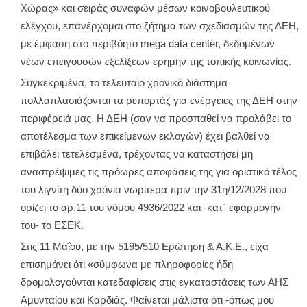
Χώρας» και σειράς συναφών μέσων κοινοβουλευτικού
ελέγχου, επανέρχομαι στο ζήτημα των σχεδιασμών της ΔΕΗ,
με έμφαση στο περιβόητο mega data center, δεδομένων
νέων επειγουσών εξελίξεων ερήμην της τοπικής κοινωνίας.
Συγκεκριμένα, το τελευταίο χρονικό διάστημα
πολλαπλασιάζονται τα ρεπορτάζ για ενέργειες της ΔΕΗ στην
περιφέρειά μας. Η ΔΕΗ (σαν να προσπαθεί να προλάβει το
αποτέλεσμα των επικείμενων εκλογών) έχει βαλθεί να
επιβάλει τετελεσμένα, τρέχοντας να καταστήσει μη
αναστρέψιμες τις πρόωρες αποφάσεις της για οριστικό τέλος
του λιγνίτη δύο χρόνια νωρίτερα πριν την 31η/12/2028 που
ορίζει το αρ.11 του νόμου 4936/2022 και -κατ΄ εφαρμογήν
του- το ΕΣΕΚ.
Στις 11 Μαΐου, με την 5195/510 Ερώτηση & Α.Κ.Ε., είχα
επισημάνει ότι «σύμφωνα με πληροφορίες ήδη
δρομολογούνται κατεδαφίσεις στις εγκαταστάσεις των ΑΗΣ
Αμυνταίου και Καρδιάς. Φαίνεται μάλιστα ότι -όπως μου