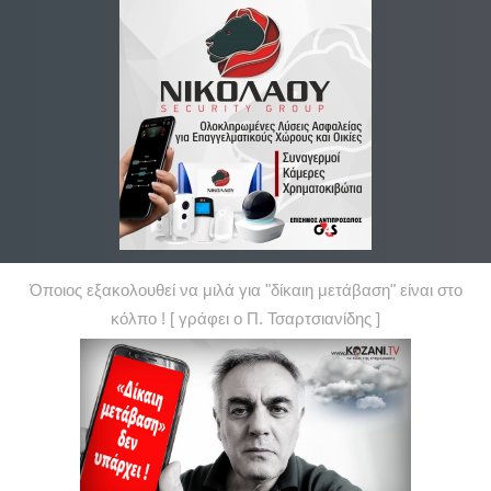
Όποιος εξακολουθεί να μιλά για "δίκαιη μετάβαση" είναι στο
κόλπο ! [ γράφει ο Π. Τσαρτσιανίδης ]