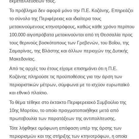
εκμεταλλεύσεών τους.
Το πρόβλημα δεν αφορά μόνο την Π.Ε. Κοζάνης. Επηρεάζει
το σύνολο της Περιφέρειας και ιδιαίτερα τους
μετακινούμενους κτηνοτρόφους, καθώς κάθε χρόνο περίπου
100.000 αιγοπρόβατα μετακινούνται από τη Θεσσαλία προς
τους θερινούς βοσκότοπους των Γρεβενών, του Βοΐου, της
Σαμαρίνας, της Βλάστης και άλλων περιοχών της Δυτικής
Μακεδονίας.
Από τις αρχές του έτους είχαμε επισημάνει ότι η Π.Ε.
Κοζάνης πληρούσε τις προϋποθέσεις για την άρση των
περιοριστικών μέτρων, σύμφωνα με το ισχύον ευρωπαϊκό
και εθνικό πλαίσιο.
Το θέμα τέθηκε στο έκτακτο Περιφερειακό Συμβούλιο της
10ης Μαρτίου, το οποίο πραγματοποιήθηκε μετά από
πρωτοβουλία των παρατάξεων της αντιπολίτευσης.
Τότε λήφθηκε ομόφωνη απόφαση υπέρ της άρσης των
περιορισμών και της στήριξης των κτηνοτρόφων, η οποία