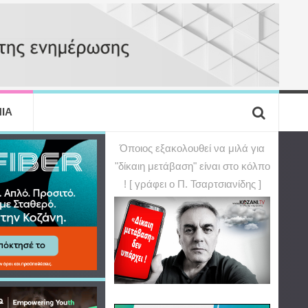
ΙΑ
Όποιος εξακολουθεί να μιλά για
"δίκαιη μετάβαση" είναι στο κόλπο
! [ γράφει ο Π. Τσαρτσιανίδης ]