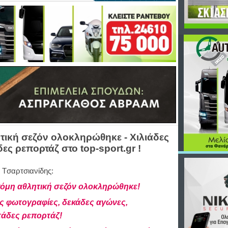
τική σεζόν ολοκληρώθηκε - Χιλιάδες
ς ρεπορτάζ στο top-sport.gr !
 Tσαρτσιανίδης:
κόμη αθλητική σεζόν ολοκληρώθηκε!
ες φωτογραφίες, δεκάδες αγώνες,
τάδες ρεπορτάζ!