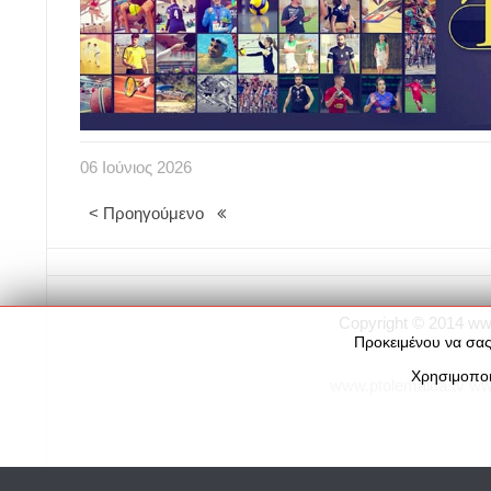
06
Ιούνιος
2026
< Προηγούμενο
Copyright © 2014
ww
Προκειμένου να σας
Χρησιμοποι
www.ptolemaida.tv
ww