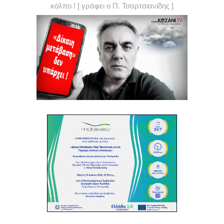
κόλπο ! [ γράφει ο Π. Τσαρτσιανίδης ]