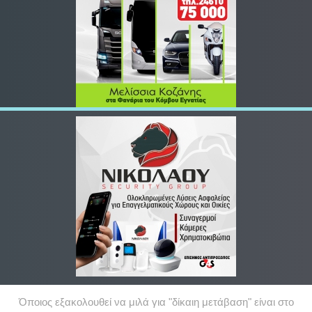
Όποιος εξακολουθεί να μιλά για "δίκαιη μετάβαση" είναι στο