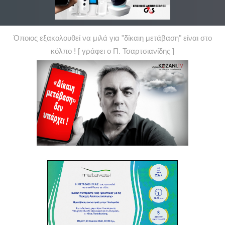
Όποιος εξακολουθεί να μιλά για "δίκαιη μετάβαση" είναι στο
κόλπο ! [ γράφει ο Π. Τσαρτσιανίδης ]