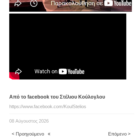
Από το facebook του Στέλιου Κούλογλου
https://www.facebook.com/KoulStelios
08
Αύγουστος
2026
< Προηγούμενο
Επόμενο >