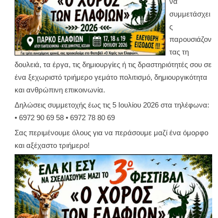
να
συμμετάσχει
ς
παρουσιάζον
τας τη
δουλειά, τα έργα, τις δημιουργίες ή τις δραστηριότητές σου σε
ένα ξεχωριστό τριήμερο γεμάτο πολιτισμό, δημιουργικότητα
και ανθρώπινη επικοινωνία.
Δηλώσεις συμμετοχής έως τις 5 Ιουλίου 2026 στα τηλέφωνα:
• 6972 90 69 58 • 6972 78 80 69
Σας περιμένουμε όλους για να περάσουμε μαζί ένα όμορφο
και αξέχαστο τριήμερο!