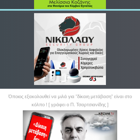
Όποιος εξακολουθεί να μιλά για "δίκαιη μετάβαση" είναι στο
κόλπο ! [ γράφει ο Π. Τσαρτσιανίδης ]