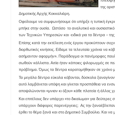
πλειοψη
της ορισ
Δημοτικής Αρχής Κοκκαλιάρη.
Οφείλουμε να συμφωνήσουμε ότι υπήρξε η τυπική έγκρι
μπήκε στην ουσία. Ωστόσο το αναλυτικό και ουσιαστικό 
των Τεχνικών Υπηρεσιών και -ειδικά για τα δέντρα – τ
Επίσης κατά την εκτέλεση ενός έργου προκύπτουν συχ
διορθωτικές κινήσεις. Είδαμε τα τελευταία χρόνια να κ
ασήμαντον αφορμήν». Παράδειγμα οι πανέμορφες παυλ
σωθούν κάλλιστα. Αιτία ήταν κάποιες ψιλορωγμές σε 
πρόβλημα. Όμως τα δέντρα καρατομήθηκαν σε χρόνο μ
Τα μεγάλα δέντρα εύκολα κόβονται, δύσκολα ξαναγίνοντ
αυτό λαμβάνεται υπόψη και γίνεται προσπάθεια να ενσ
αποψιλώνονται «μνιαν κι όξου» κάθε πλατεία ή άλλος χ
Και επιτέλους δεν υπάρχει «το δικαίωμα» για δεύτερες σ
υπάρχουν διάφορες παρενέργειες; Ας την ξαναέβλεπαν
έρθει το θέμα ξανά και στο Δημοτικό Συμβούλιο. Και να