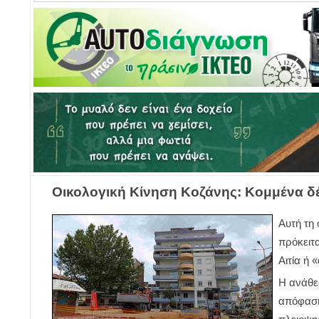
Οικολογική Κίνηση Κοζάνης: Κομμένα δέ
Αυτή τη
πρόκειτ
Αιτία ή 
Η ανάθεσ
απόφαση