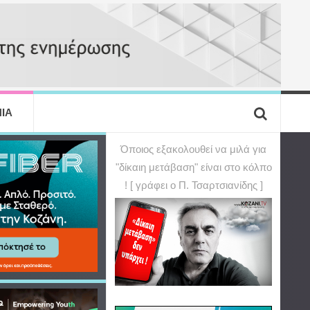
ΙΑ
Όποιος εξακολουθεί να μιλά για
"δίκαιη μετάβαση" είναι στο κόλπο
! [ γράφει ο Π. Τσαρτσιανίδης ]