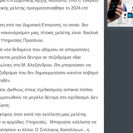
φία επί Δημοτικής Αρχής Μαλούτα, ενώ η έγκριση
τικής μελέτης πραγματοποιήθηκε το 2024 επί
ση από την Δημοτική Επιτροπή, το οποίο δεν
«σκανάρισμα» μιας τέτοιας μελέτης είναι δουλειά
ης Υπηρεσίας Πρασίνου.
νά νέα δεδομένα που οδηγούν σε απαραίτητες
όβονται μεγάλα δέντρα σε πεζοδρόμια «δια
ώνιες στη Μ. Αλεξάνδρου. Θα μπορούσαν να
πεζοδρόμια που δεν δημιουργούσαν κανένα σοβαρό
ηδέν.
αι. Διεθνώς στους σχεδιασμούς αστικού τοπίου
ωματωθούν τα μεγάλα δέντρα στο σχεδιασμό. Δεν
ώρος.
κέψεις όταν κατά την εκτέλεση μιας μελέτης
 οι αρμόδιες Υπηρεσίες. Μπορούσε κάλλιστα να
 μιλήσουν κι άλλοι: Ο Σύλλογος δασολόγων , η