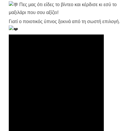
Πες μας ότι είδες το βίντεο και κέρδισε κι εσύ το
μαξιλάρι που σου αξίζει!
Γιατί ο ποιοτικός ύπνος ξεκινά από τη σωστή επιλογή.