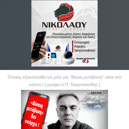
Όποιος εξακολουθεί να μιλά για "δίκαιη μετάβαση" είναι στο
κόλπο ! [ γράφει ο Π. Τσαρτσιανίδης ]