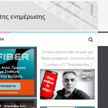
ΙΑ
Όποιος εξακολουθεί να μιλά για
"δίκαιη μετάβαση" είναι στο κόλπο
! [ γράφει ο Π. Τσαρτσιανίδης ]