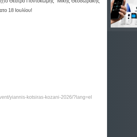
ιχτό Θέατρο Ποντοκώμης "Μίκης Θεοδωράκης"
ατο 18 Ιουλίου!
event/yiannis-kotsiras-kozani-2026/?lang=el