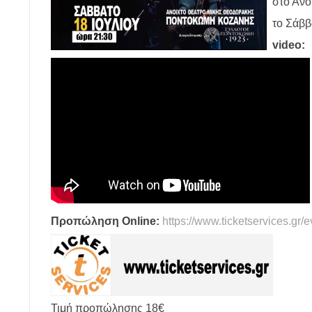
στο Ανο
το Σάββ
video:
Προπώληση Online:
https://www.ticketservices.gr/
Τιμή προπώλησης 18€