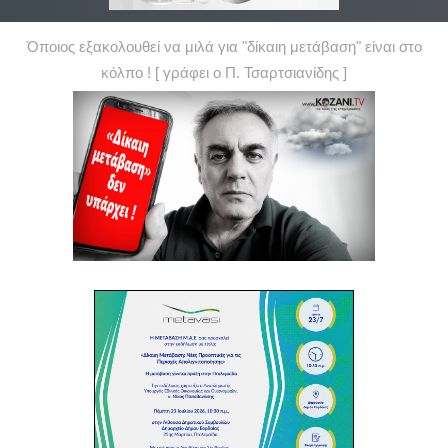
Όποιος εξακολουθεί να μιλά για "δίκαιη μετάβαση" είναι στο
κόλπο ! [ γράφει ο Π. Τσαρτσιανίδης ]